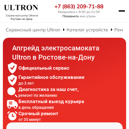
+7 (863) 209-71-88
Ежедневно с 9:00 до 21:00
Сервисный центр Ultron
в
Позвонить
мне утром
Ростове-на-Дону
Сервисный центр Ultron
Каталог устройств
Ремон
Апгрейд электросамоката
Ultron в Ростове-на-Дону
Официальный сервис
Гарантийное обслуживание
до 3 лет
Диагностика за наш счет,
ремонт по желанию
Бесплатный выезд курьера
в день обращения
Срочный ремонт
от 35 минут